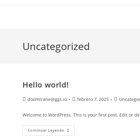
Saltar
al
contenido
Uncategorized
Hello world!
Autor
Publicación
Categoría
doomtrane@ggs.io
febrero 7, 2025
Uncatego
de
de
de
la
la
la
Welcome to WordPress. This is your first post. Edit or dele
entrada:
entrada:
entrada:
Hello
Continuar Leyendo
World!