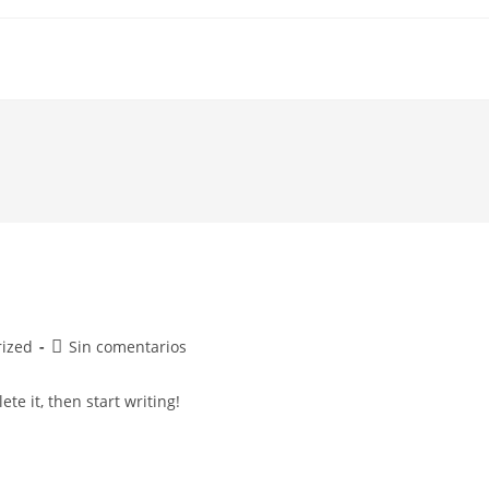
Comentarios
rized
Sin comentarios
de
la
te it, then start writing!
entrada: